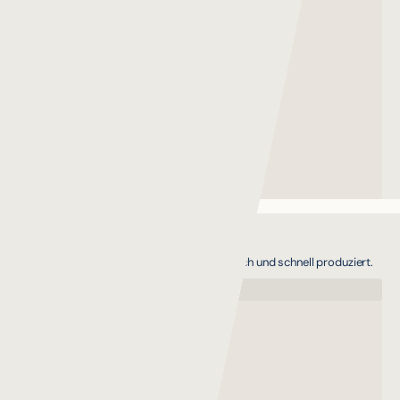
Reels & Kurzformate
Scroll-stopper für Social Media — strategisch und schnell produziert.