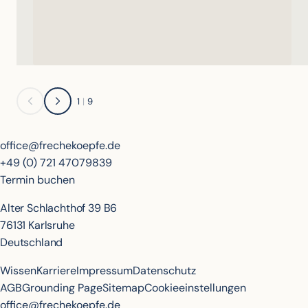
1
|
9
office@frechekoepfe.de
+49 (0) 721 47079839
Termin buchen
Alter Schlachthof 39 B6
76131 Karlsruhe
Deutschland
Wissen
Karriere
Impressum
Datenschutz
AGB
Grounding Page
Sitemap
Cookieeinstellungen
office@frechekoepfe.de