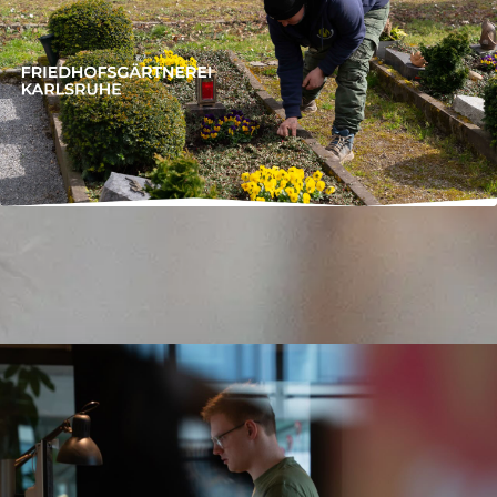
Grabgestaltung Susanne Smith
Website
Vue / Nuxt
Content
Social-Media
Hosting
Alle Projekte