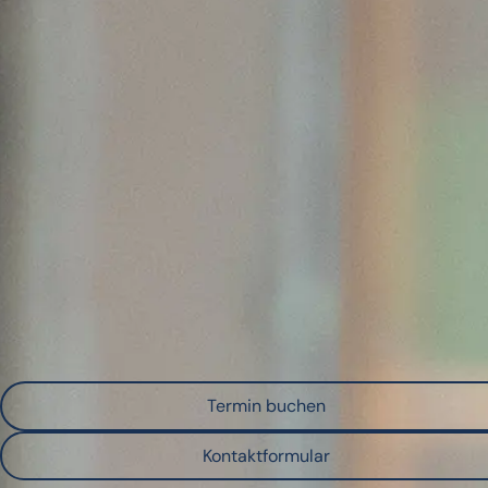
Nice to meet you.
Lerne uns in einem unkomplizierten Gespräch kennen – egal ob
digital oder vor Ort.
Du hast eine Projektidee oder möchtest einfach kurz Kontakt
aufnehmen? Wir freuen uns über jede Nachricht.
Ruf uns gerne unter
+49 721 47079839
an oder vereinbare
deinen unverbindlichen Kennenlerntermin.
Termin buchen
Kontaktformular