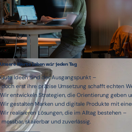
Unsere Werte leben wir jeden Tag
G
u
t
e
I
d
e
e
n
s
i
n
d
d
e
r
A
u
s
g
a
n
g
s
p
u
n
k
t
–
d
o
c
h
e
r
s
t
i
h
r
e
p
r
ä
z
i
s
e
U
m
s
e
t
z
u
n
g
s
c
h
a
f
f
t
e
c
h
t
e
n
W
W
i
r
e
n
t
w
i
c
k
e
l
n
S
t
r
a
t
e
g
i
e
n
,
d
i
e
O
r
i
e
n
t
i
e
r
u
n
g
g
e
b
e
n
u
W
i
r
g
e
s
t
a
l
t
e
n
M
a
r
k
e
n
u
n
d
d
i
g
i
t
a
l
e
P
r
o
d
u
k
t
e
m
i
t
e
i
n
e
W
i
r
r
e
a
l
i
s
i
e
r
e
n
L
ö
s
u
n
g
e
n
,
d
i
e
i
m
A
l
l
t
a
g
b
e
s
t
e
h
e
n
–
m
e
s
s
b
a
r
,
s
k
a
l
i
e
r
b
a
r
u
n
d
z
u
v
e
r
l
ä
s
s
i
g
.