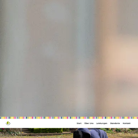
Aktuelle Projekte
City Initiative Karlsruhe
App
React Native
Branding
Hosting
Swimgood Solutions GmbH
Social-Media
Ads
Content
Branding
Strategie
easy2drive
Website
Hosting
Online-Marketing
Offline-Marketing
Content
Social-Media
Strategie
Ads
Vue / Nuxt